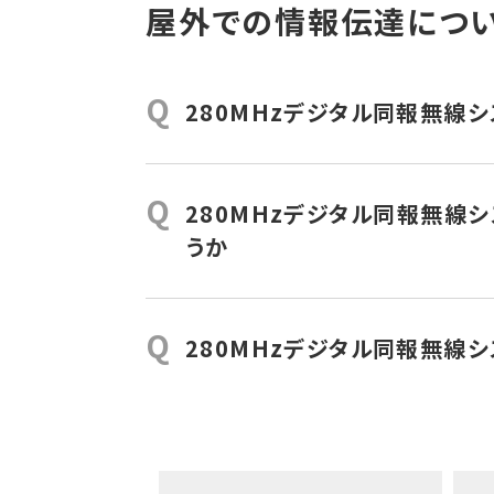
屋外での情報伝達につ
Q
280MHzデジタル同報無線
280MHzデジタル同報無線システム
だいています。
Q
280MHzデジタル同報無
うか
①280MHz電波は受信しやすいうえ屋
②60MHzでは大きな八木アンテナですが
Q
280MHzデジタル同報無線
とはありません。
③屋外放送が明瞭で聞き取りやすくなり
屋外スピーカーのアナウンスは、音の品
④整備単価が安いです。
デジタル音源の品質を表すのにサンプ
44.1KHzです。16KHz以上であれば