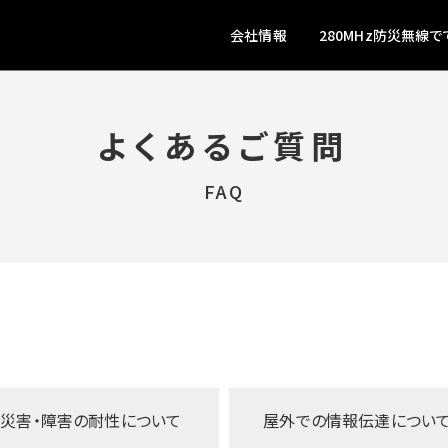
会社情報
280MHz防災無線で
よくあるご質問
FAQ
災害・障害の
耐性について
屋外での
情報伝達につい