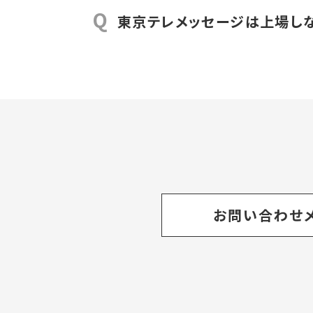
①～③は労務費・一般管理費込の税別金
なしの戸別受信機（税別21,500円～）
Q
東京テレメッセージは上場し
④は工事会社非経由（弊社との物販契約
ランニングは、送信局1局、主配信局１、
上場することは全く考えていません。すべ
24時間監視・保守、戸別受信機に係る
東京テレメッセージの業務は日本の防災
す。戸別受信機にはランニングがかかりま
お問い合わせ