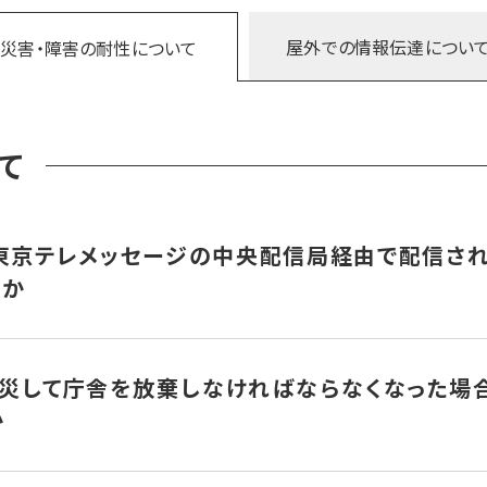
が約1mです。無線電波は主にガラス窓から建物内に入り込みます
うのは丁度いい具合の大きさなのです。波長がこれより短くなって
ど受信端末が再生できる(受信感度)
1,200b
屋外での
情報伝達につい
災害・障害の
耐性について
います。波長は長くても短くてもダメで、丁度1mくらいが一番建物
文字です。文字というのはデータ量が少なくて済むのでデータ伝送
の波長が建物内部に入り込みやすい
波長 約
す。（受信感度）
て
文字を音声合成する仕組みなので、戸別受信機の整備単価が60M
280MHzの電波は、60MHz電波に比べて（200W÷10W）×（11,
機を利用する場合はこの性質が最も重要です。波長が1ｍだと5ｍと
東京テレメッセージの中央配信局経由で配信され
。波長が5mだと窓から入るのは無理で壁を抜けなくてはなりません
うか
。ポケベル電波はまさしくこれに該当しているのです。
は、防災情報伝達手段として自治体や国家機関が使うことを想定し
災して庁舎を放棄しなければならなくなった場
パーJSAT衛星管制センター内にあります。地盤が固く地震の影
か
心配はありません。3.11以降、燃料の備蓄能力を増強しており
きますが、可搬型ノート副配信PC（モバイルVPN）は庁舎内に置