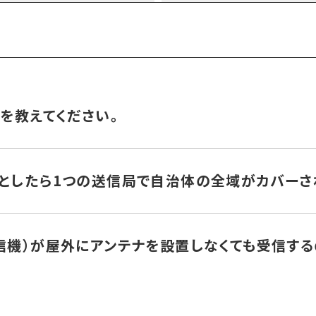
徴を教えてください。
、建物内でも（浸透性）という特性があります。
い基地局で建物内での受信が可能だったわけです。
るとしたら1つの送信局で自治体の全域がカバーさ
は伝送速度に関連します。浸透性は周波数（波長）に関連します。
と比較した場合は以下の通りです。
で戸別受信機が利用できるように置局設計します。1局で当該自
ーするには複数の送信局を要するケースもあります。
受信機）が屋外にアンテナを設置しなくても受信す
280MHz無
を除く）くらいなので、極力1局で全域がカバーできるように送信局
特性
(デジタルPO
ベルは280MHz帯周波数を使って文字を伝える無線通信です。「2
の280MHz戸別受信機の秘密です。
ほど電波が遠くへ届く(電界強度)
250W