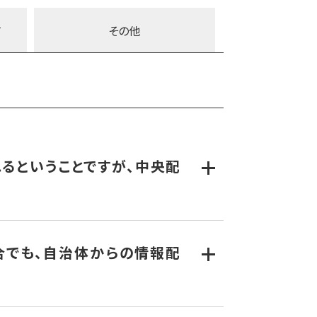
。波長の図体が大きければ窓枠に収まりきらず、
しまうと今度はガラスの誘電特性（高周波数ほど
ps
11,250bps
て
その他
内に侵入しやすいのです。（建物浸透性）
速度が遅くても平気です。データ伝送速度が遅
1m
波長 約5m
Hzデジタル防災行政無線の1/4以下とするこ
250bps÷1200bps）＝187倍強力だという計
比べて10倍（10dB）以上有利です。波長が
るということですが、中央配
。だからといって波長が短くてもダメで、ちょう
ています。このため耐災害性を十分に考えたシス
合でも、自治体からの情報配
響のより小さい場所に衛星管制センターは立地
施設全体が追加の燃料補給なしで2週間以上の停
いても庁舎外に置いてもよく、主配信PCとは独