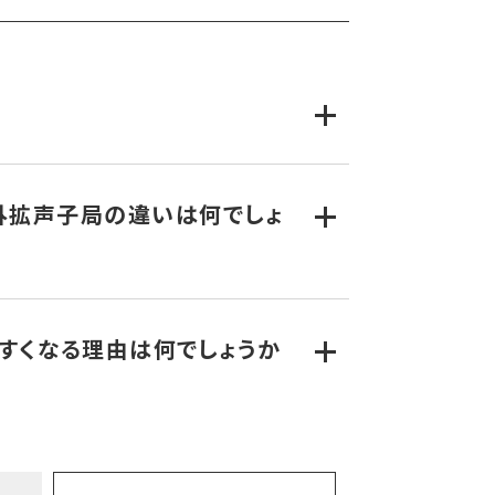
放送がクリアで聞き取りやすいという評価をいた
外拡声子局の違いは何でしょ
、強風や地震でアンテナの向きが変わったりするこ
すくなる理由は何でしょうか
質となります。デジタルで最高品質は、CDの