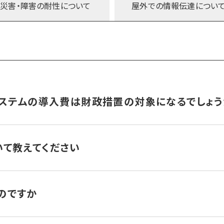
しても、デジタル電波で送信される過程で圧縮処理をすることで、
災害・障害の
耐性について
屋外での
情報伝達につい
理由の一つです。
は電波で流すのは音ではなく文字なので、音の劣化が起こりません
ため聞き取りやすいのです。
システムの導入費は財政措置の対象になるでしょう
きます。280MHz戸別受信機の新規導入の場合も、既設屋外拡声
いて教えてください
ので、今から整備スケジュールを立てておくことをお勧めします。
合）1局当たり9,000万円（寒冷地を除く）、
ト受信機、パラボラ、緊急速報メール・登録制メール・SNS・HPアッ
のですか
照会ください。既設流用と建て替え新設とで工事単価が大きく異
かりません。以前は受信料が発生するタイプの防災ラジオ（第一世