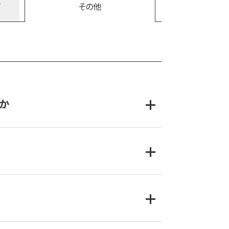
どうしても劣化してしまいます。これが屋外スピ
て
その他
。受信した文字を音声合成（サンプリング周波数
か
子局の更新（280MHzへの転換）の場合も活用
プ対応、庁舎外副配信局）一式で2,500万円、
なります。④戸別受信機は単純に単価×台数と
代防災ラジオ）もありましたが、現在は受信料