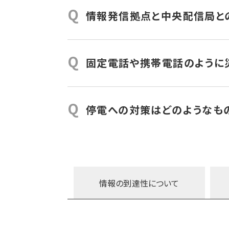
これに加えて、平成30年4月からは中
立しているため主配信局（操作卓）が壊れ
Q
情報発信拠点と中央配信局と
災害時にも影響が出ないようにするため。
地上回線と衛星回線の二重の回線によっ
断された場合でも通信が維持できるよう
Q
固定電話や携帯電話のように
280MHzデジタル同報無線システムは
て一般通信では避けがたい大災害時の通
Q
停電への対策はどのようなも
大災害時には長期停電が起こり得ると考
震による回線破断といったリスクへの対応
対策を講じています。
戸別受信機は停電時にも単三電池で3日
情報の到達性に
ついて
す。