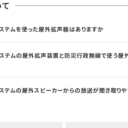
いて
システムを使った屋外拡声器はありますか
は戸別受信機だけでなく屋外拡声子局でも利用されています。屋外
線システムの屋外拡声装置と防災行政無線で使う屋
外拡声子局は屋外にあるため、受信トラブルは皆無です。
、280MHzアンテナは約50cmのホイップアンテナ（棒）のため
システムの屋外スピーカーからの放送が聞き取りや
ます。
質で聞き取りやすさに違いが出ます。
リング周波数という言い方をしますが、この数値が高いほど高品
かなり聞き取りやすい音ということができます。