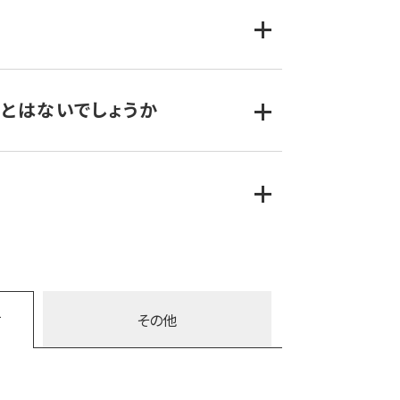
信局のうち1つを首都圏外に移設し、首都圏巨大
ん。
がれており、巨大地震などにより地上回線が寸
とはないでしょうか
のであり、ユーザーは少数に限定されます。よっ
期停電によるバッテリー切れ、延焼や津波や地
配信拠点、中央配信局、送信局のそれぞれに停電
間（1時間に5分吹鳴）バッテリーが標準搭載で
その他
て