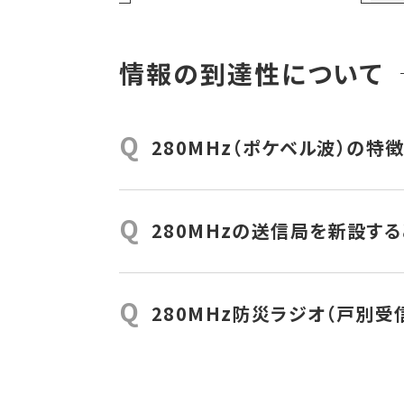
情報の到達性について
Q
280MHz（ポケベル波）の特
より遠く（到達性）、より確実に（受信性）
ポケベルはこの特徴があったため、少な
Q
280MHzの送信局を新設す
到達性は主に出力に関連します。受信性
例えば、60MHzデジタル防災行政無線
より少ない送信局で整備自治体の全域
圏内に入る場合がありますし、全域カバ
Q
280MHz防災ラジオ（戸別
送信局の整備費は9,000万円（寒冷地
要素
なり正確に受信圏が分かります。
端的に言うと「ポケベル」だからです。ポケ
出力
ます。この2つの条件が屋外アンテナ要らず
大きい
(W)