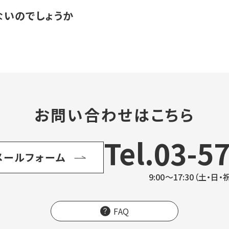
額です。
のみの取扱いとなっております。
ないのでしょうか
）の場合です。工事請負に含めると5％ほどアップします。
副配信局１の一般的ケースで税別700万円くらいです。ここには、
きではないと考えています。
コールセンター対応、通信障害時の緊急対応などが含まれていま
に深く関わっています。株主利益より優先しなくてはならないもの
せん。
お問い合わせはこちら
Tel.03-5
メールフォーム
9:00～17:30（土・
FAQ