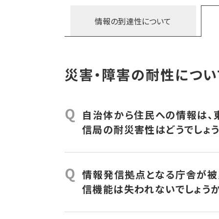
ポケベルで使ってきた280MHzは波長
伝送速度
建物内に入り込めません。波長1mとい
値が小さいほ
情報の到達性に
ついて
(bps)
通過しにくい）により透過が阻まれてしま
周波数
ポケベル通信で伝えるのは音声ではなく
1m程度
(波長:m)
いと受信機側で受信するのが容易になりま
災害・障害の耐性につい
建物内に入りやすい電波を使い、受信した
280MHzを出力200Wで送信したとすると、
とが可能なのです。
算になります。
Q
これに建物浸透性が加わります。戸別受信
自治体から住民への情報は、
1ｍくらいだと窓から侵入できるからです
信局の耐災害性はどうでしょ
ど1ｍくらいが一番いいといわれています
280MHzデジタル同報無線システム
テム設計となっています。
Q
情報発信拠点となる庁舎が被
弊社の中央配信局は横浜緑区にあるスカ
信機能は失われないでしょう
しています。周囲は緑地帯であり、延焼の
電に耐えられるようになっています。
情報発信拠点となる配信PCは庁舎内に置