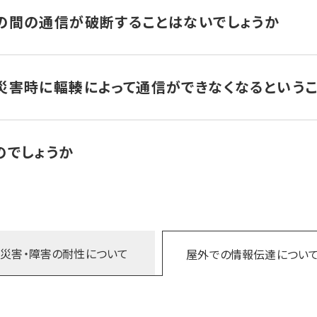
央配信局を完全二重化にしています。（首都圏に2カ所ある中央配
ても副配信PC から配信可能です。庁舎倒壊等の影響を受けませ
の間の通信が破断することはないでしょうか
）
て、情報発信拠点と中央配信局、中央配信局と送信局との間が繋
にしています。
災害時に輻輳によって通信ができなくなるというこ
、自治体や国家機関のための非常時通信システムとして設計したも
信制限も輻輳も起きないように設計されています。
のでしょうか
えています。携帯無線LANなど一般通信網は基地局数が多く、長
が困難ですが、280MHzデジタル同報無線システムでは、情報
以上待受け受信ができるようにしています。屋外拡声子局は72時
災害・障害の
耐性について
屋外での
情報伝達につい