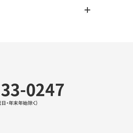
通信料（地上回線・衛星回線）及びシステム利用、
す。屋外拡声子局の定期点検費は別途かかりま
があります。
733-0247
日・祝日・年末年始除く）