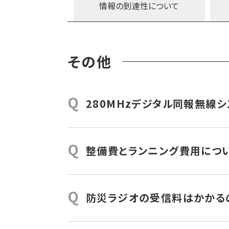
しかしせっかく高品質の音源を流そうと
情報の到達性に
ついて
ーカー放送が聞き取りにくくなってしまう
280MHzデジタル同報無線システムで
22KHz）してそのままスピーカーで流す
その他
Q
280MHzデジタル同報無線
緊急防災・減災事業債（緊防債）が活用で
することができます。
Q
整備費とランニング費用につ
活用期限が令和7年度までとなっています
①送信局（建設可能な山頂などに新設した場
②配信局（庁舎に主・副配信PC、Jアラー
Q
防災ラジオの受信料はかかる
③屋外拡声子局の整備単価についてはご
なります。
戸別受信機の利用にあたって受信料はか