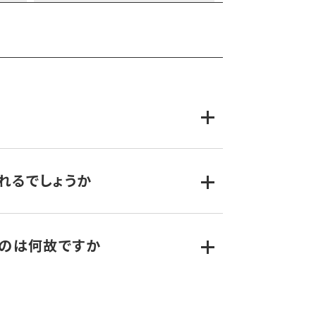
れるでしょうか
治体だけでなく隣接自治体も戸別受信機の利用
るのは何故ですか
線呼出し
60MHz防災行政無線
の設置場所を選びます。机上シミュレーションでか
CSAG)
(デジタル16QAM)
80MHz」と「文字」というのがキーワードになり
以下
10W以下